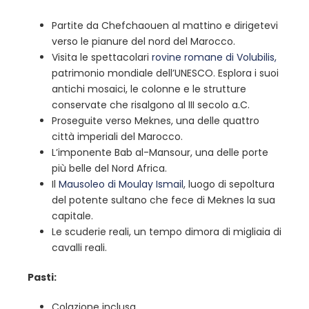
Partite da Chefchaouen al mattino e dirigetevi
verso le pianure del nord del Marocco.
Visita le spettacolari
rovine romane di Volubilis,
patrimonio mondiale dell’UNESCO. Esplora i suoi
antichi mosaici, le colonne e le strutture
conservate che risalgono al III secolo a.C.
Proseguite verso Meknes, una delle quattro
città imperiali del Marocco.
L’imponente Bab al-Mansour, una delle porte
più belle del Nord Africa.
Il
Mausoleo di Moulay Ismail
, luogo di sepoltura
del potente sultano che fece di Meknes la sua
capitale.
Le scuderie reali, un tempo dimora di migliaia di
cavalli reali.
Pasti:
Colazione inclusa.