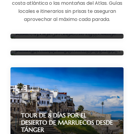
costa atlántica o las montañas del Atlas. Guías
locales e itinerarios sin prisas te aseguran
TOUR DE 15 DÍAS POR
aprovechar al máximo cada parada.
MARRUECOS DESDE TÁNGER
TOUR DE 12 DÍAS POR
MARRUECOS DESDE TÁNGER
15 días/14 noches
(259 Reviews)
12 días/11 noches
(121 Reviews)
TOUR DE 8 DÍAS POR EL
DESIERTO DE MARRUECOS DESDE
TÁNGER