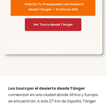
Solicita Tu Presupuesto del Desierto
desde Tánger — Gratis en 24h
Ver Tours desde Tánger
★★★★★
4.9 / 5
· Recogida en la medina de Tánger ·
Ruta más corta de 5 días · Solo ida a Marrakech muy
solicitada
Los tours por el desierto desde Tánger
comienzan en una ciudad donde África y Europa
se encuentran. A solo 27 km de España, Tánger