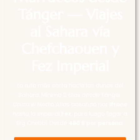
Tánger — Viajes
al Sahara vía
Chefchaouen y
Fez Imperial
La ruta más corta hacia las dunas del
Sahara. Mínimo 2 días desde Tánger.
Cruza el Medio Atlas pasando por
Ifrane
hasta la imperial
Fez
, para luego llegar a
Erg Chebbi. Desde
480 $ por persona
.