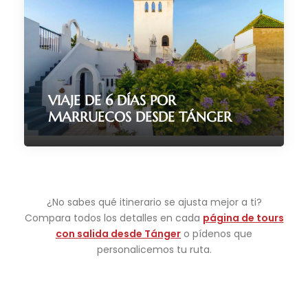
7 Días / 6 Noches
(171 Reviews)
VIAJE DE 6 DÍAS POR
MARRUECOS DESDE TÁNGER
6 Días / 5 Noches
¿No sabes qué itinerario se ajusta mejor a ti?
Compara todos los detalles en cada
página de tours
(101 Reviews)
con salida desde Tánger
o pídenos que
personalicemos tu ruta.