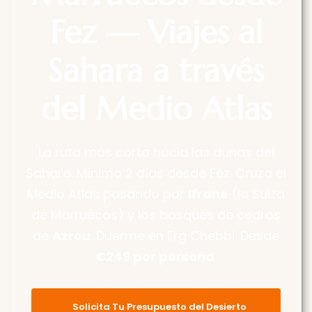
Fez — Viajes al
Sahara a través
del Medio Atlas
La ruta más corta hacia las dunas del
Sahara. Mínimo 2 días desde Fez. Cruza el
Medio Atlas pasando por
Ifrane
(la Suiza
de Marruecos) y los bosques de cedros
de
Azrou
. Duerme en Erg Chebbi. Desde
€
249 por persona
.
Solicita Tu Presupuesto del Desierto