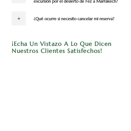
excursión por el desierto de Fez a Marrakech?
¿Qué ocurre si necesito cancelar mi reserva?
¡Echa Un Vistazo A Lo Que Dicen
Nuestros Clientes Satisfechos!
Las mejores vacaciones de 4 días en
Marruecos desde Fez
Si estás pensando en hacer
un tour por
el desierto de Fez a Marrakech de 4
días
, no lo dudes, ¡resérvalo ya! Este
tour fue la combinación perfecta de
cultura, aventura y relajación.
Exploramos
ciudades antiguas,